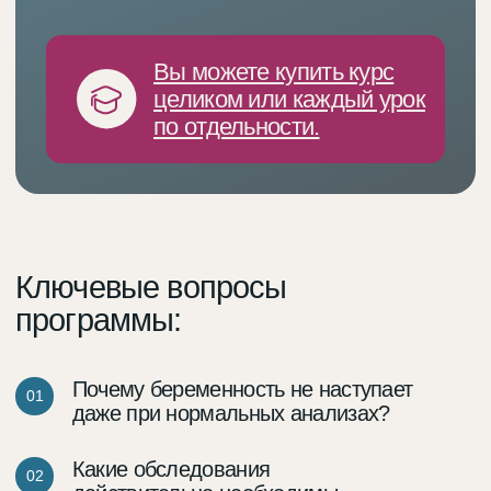
Какие факторы повышают риск
10
осложнений беременности
и можно ли их предупредить?
Программа курса