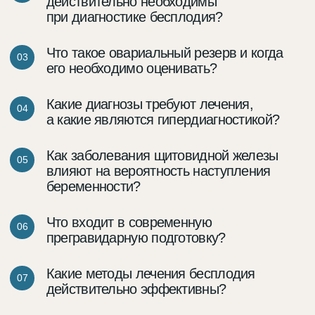
Основные
направления
программы
Репродуктология
Планирование
беременности
Прегравидарная подготовка
Диагностика и лечение
бесплодия
Репродуктивная
эндокринология
Оценка овариального
резерва