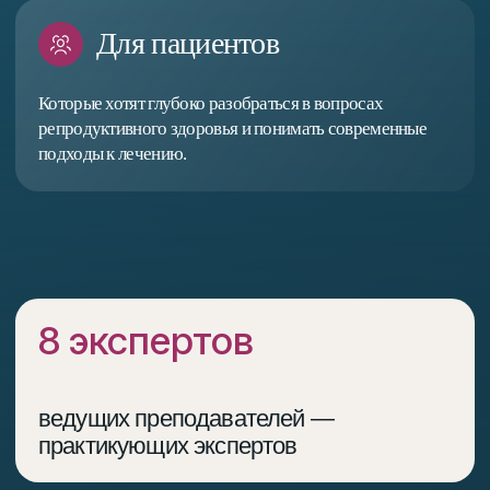
ведущих преподавателей —
практикующих экспертов
6 месяцев
доступ к курсу, проходите
в комфортном темпе
9 лекций
основных лекций и 8+ часов
образовательного материала
2 лекции
дополнительные лекции о родах
и грудном вскармливании