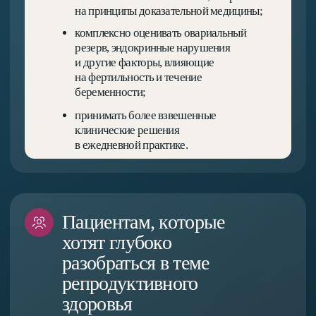
(Преподаватели)
Преподаватели
программы
Учитесь у ведущих экспертов в области
репродуктивной медицины
Программу ведут практикующие врачи, ученые
и преподаватели ведущих медицинских вузов страны. Она
объединяет специалистов в области акушерства
и гинекологии, репродуктологии, репродуктивной
эндокринологии, гематологии и вспомогательных