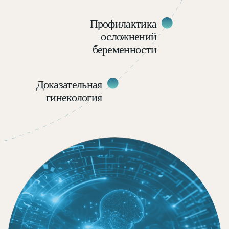
российские и международные
клинические рекомендации;
избегать гипердиагностики
и необоснованного лечения, опираясь
на принципы доказательной медицины;
комплексно оценивать овариальный
резерв, эндокринные нарушения
и другие факторы, влияющие
на фертильность и течение
беременности;
принимать более взвешенные
клинические решения
в ежедневной практике.
Пациентам, которые
хотят глубоко
разобраться в теме
репродуктивного
здоровья
Несмотря на профессиональную направленность
программы, она будет полезна пациентам, которые
стремятся не просто получить ответы на отдельные