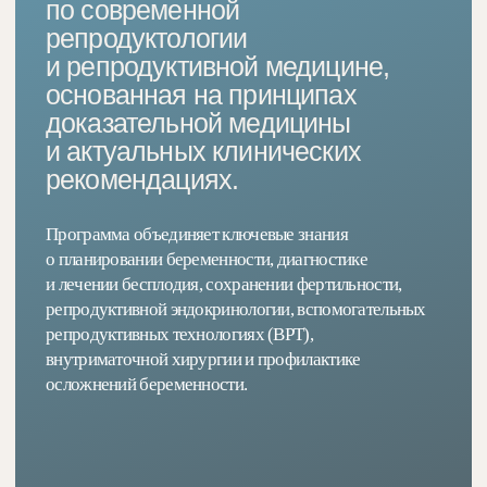
действительно необходимы
при диагностике бесплодия?
Что такое овариальный резерв и когда
03
его необходимо оценивать?
Какие диагнозы требуют лечения,
04
а какие являются гипердиагностикой?
Как заболевания щитовидной железы
05
влияют на вероятность наступления
беременности?
Что входит в современную
06
прегравидарную подготовку?
Какие методы лечения бесплодия
07
действительно эффективны?
В каких случаях действительно
08
необходимо ЭКО?
Как подготовить пациентку
09
к беременности согласно современным
клиническим рекомендациям?