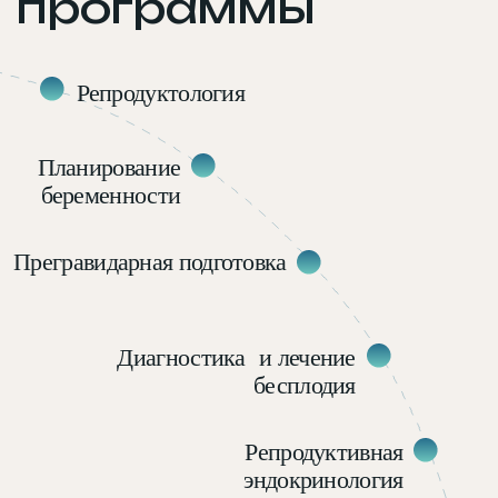
(Для кого)
Кому подойдет
программа
Медицинским
специалистам
Программа будет особенно полезна врачам,
работающим в области акушерства и гинекологии,
репродуктологии, репродуктивной эндокринологии,
диагностики и лечения бесплодия, прегравидарной
подготовки и вспомогательных репродуктивных
технологий.
Она подойдет:
акушерам-гинекологам;
репродуктологам;