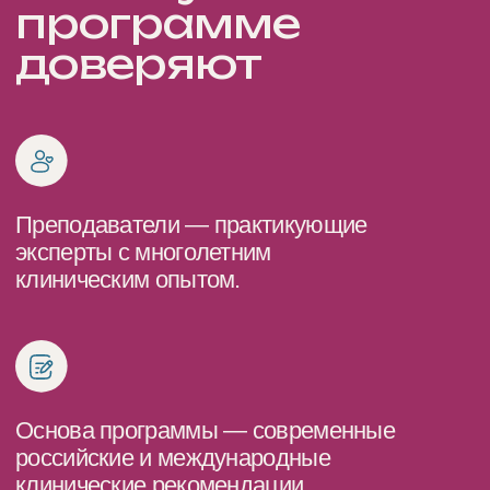
беременности и что не нужно лечить
Вес и фертильность
Щитовидная железа и фертильность
Овариальный резерв и фертильность
Модуль 3. Современная
репродуктология
и вспомогательные
репродуктивные технологии
Внутриматочная хирургия
в репродуктивной медицине
ЭКО в старшем репродуктивном возрасте
Модуль 4. Ведение
беременности и профилактика
акушерских осложнений
Густая кровь и осложнения беременности