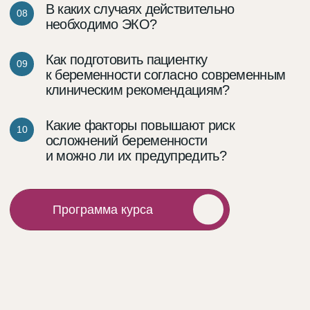
Вспомогательные репродуктивные
технологии (ВРТ)
Внутриматочная
хирургия
Экстракорпоральное
оплодотворение (ЭКО)
Ведение беременности
Профилактика
осложнений
беременности
Доказательная
гинекология