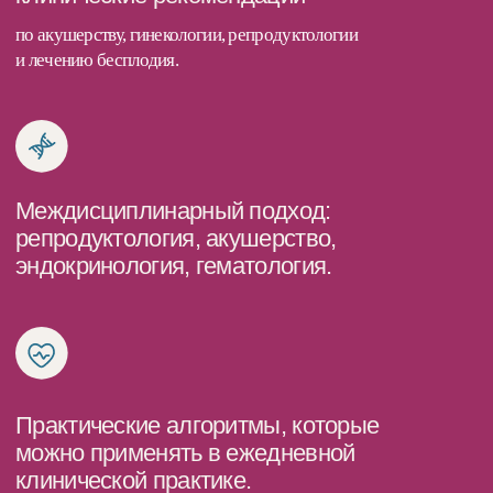
Дополнительные лекции
Физиология и эволюция родов
Успешное грудное вскармливание
с первых дней жизни
Купить курс
Вы можете купить
курс целиком или
каждый урок
по отдельности