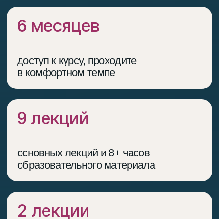
Описание
(О курсе)
программы
«Код репродукции» —
образовательная программа
по современной
репродуктологии
и репродуктивной медицине,
основанная на принципах
доказательной медицины
и актуальных клинических
рекомендациях.
Программа объединяет ключевые знания
о планировании беременности, диагностике
и лечении бесплодия, сохранении фертильности,