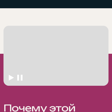
Программа
обучения
Модуль 1. Планирование семьи
и прегравидарная подготовка
Планирование семьи: современный
взгляд. Часть I
Планирование семьи: современный
взгляд. Часть II
Подготовка к беременности. Часть I
Подготовка к беременности. Часть II
Модуль 2. Диагностика
причин бесплодия и снижения
фертильности
Диагнозы-мифы: что не мешает