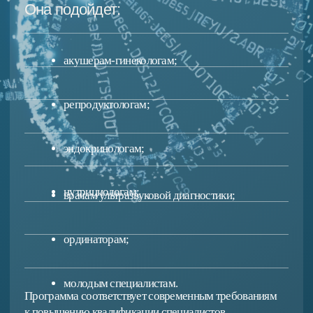
программе
доверяют
Преподаватели — практикующие
эксперты с многолетним
клиническим опытом.
Основа программы — современные
российские и международные
клинические рекомендации
по акушерству, гинекологии, репродуктологии
и лечению бесплодия.