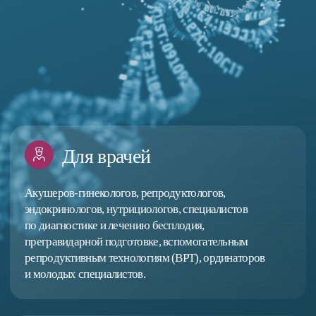
Для врачей
Акушеров-гинекологов, репродуктологов,
эндокринологов, нутрициологов, специалистов
по диагностике и лечению бесплодия,
прегравидарной подготовке, вспомогательным
репродуктивным технологиям (ВРТ), ординаторов
и молодых специалистов.
Для пациентов
Которые хотят глубоко разобраться в вопросах
репродуктивного здоровья и понимать современные
подходы к лечению.
8 экспертов