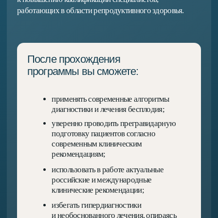
Междисциплинарный подход:
репродуктология, акушерство,
эндокринология, гематология.
Практические алгоритмы, которые
можно применять в ежедневной
клинической практике.
Материалы основаны на современных
исследованиях и принципах
доказательной медицины.