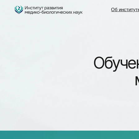
На
Об институте
На
Об институте
де
де
Обучение
ме