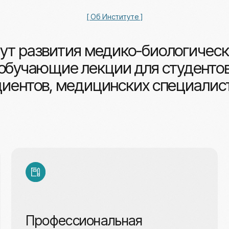
чающие лекции для студентов-медик
тов, медицинских специалистов.
Профессиональная
Офици
переподготовка
докум
Освоение новых компетенций для
расширения профессиональных
Удостовер
возможностей.
государств