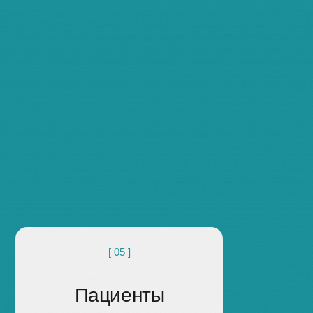
[ 05 ]
Пациенты
Школы здоровья,
профилактические программы