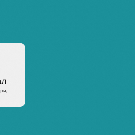
[ 04 ]
нистраторы
клиник
ление, маркетинг