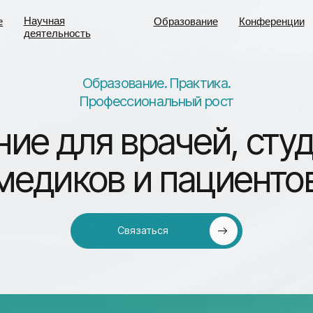
учная
Образование
Конференции
Лига молод
учная
Образование
Конференции
Лига молод
ятельность
ученых
ятельность
ученых
Образование. Практика.
Профессиональный рост
 для врачей, студенто
диков и пациентов
Связаться