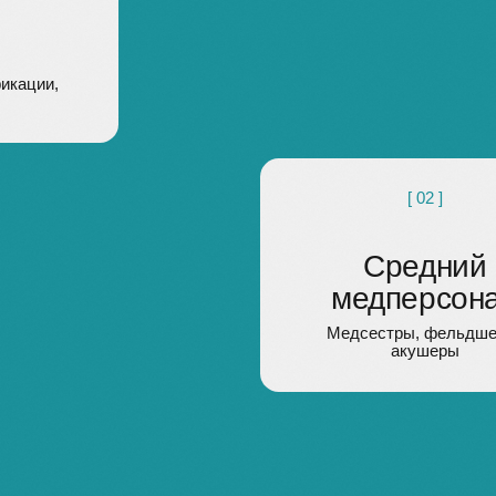
Средний
медперсонал
Медсестры, фельдшеры,
акушеры
Адми
Управ