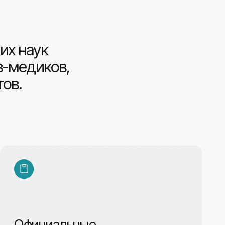
ов,
альные
енты
ения и дипломы
енного образца.