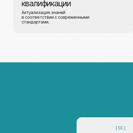
Д
[ 01 ]
Врачи
Повышение квалификации,
баллы НМО