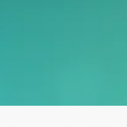
[ Об Институте ]
азвития медико-биологических наук