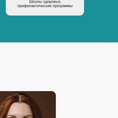
лиса
Коннов Данила
Сергеевич
т, биолог, эксперт
Врач-инфекционист, паразитолог, к.м.н.,
исследованиям
ассистент кафедры инфекционных
болезней с курсами эпидемиологии
и фтизиатрии медицинского института