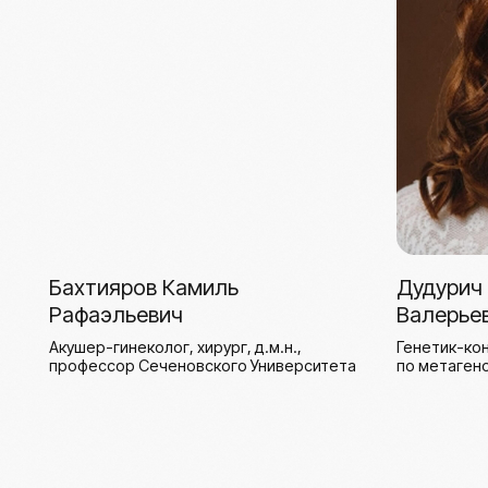
Микробиота: экология,
Микробиот
диагностика, коррекция
репродукти
здоровья
Длительность - 36 часов
Теория и практика
Длительно