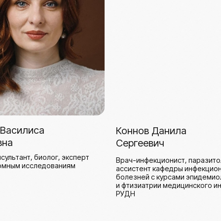
РУДН
Наши курсы
а
Курс «Код
вного
репродукции»
Длительность — 8 часов
Современная
сть – 16 часов