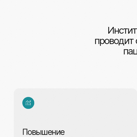
проводит обу
пациен
Повышение
квалификации
Актуализация знаний
в соответствии с современными
стандартами.