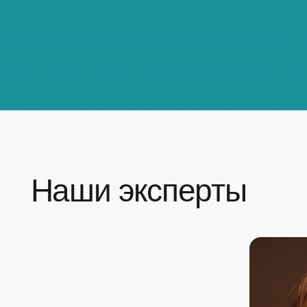
Бахтияров Камиль
Дудурич Васи
Рафаэльевич
Валерьевна
Акушер-гинеколог, хирург, д.м.н.,
Генетик-консультан
профессор Сеченовского Университета
по метагеномным 