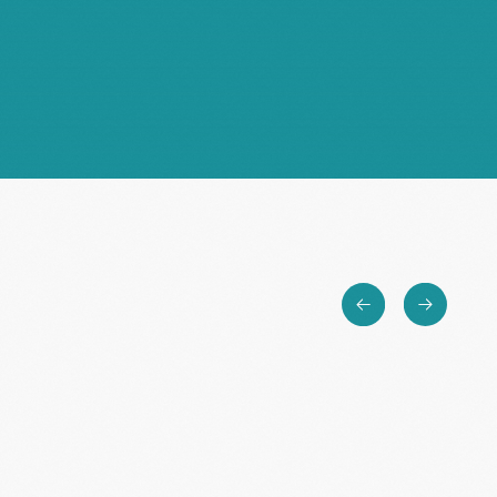
Терещенко Ирина
Скоро обновление
Петровна
к.м.н., врач клинической лабораторной
диагностики, врач педиатр, организатор
здравоохранения, директор по развитию
Медицинского Исследовательского