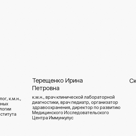
Центра Иммункулус
Тандем генетики
микробиоты:
фармакомикробиома
и фармакогенетика